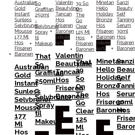
Udsalg
10%
Udsalg
60%
Valentin
That
Minetan
Sanzi
That
Beautyline
So
Australian
Hello
Beau
39
Tancan
Graffitan
Gold
Holiday
Self
So
Hos
250ml
Instant
Bronze
Tann
On
Frisøren
–
Sunless
Hos
Seru
The
Baronen
Selvbruner
Selvbruner
Frisøren
30ml
Go
Spray
Mousse
Baronen
Hos
Købes
Clear
til
177
hos
Frisø
125
Makeup
Frisøren
Ml
Købes
Baro
Ml
Og
hos
Hos
Baronen
Købes
Frisøren