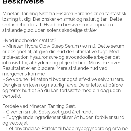
Beskrivelse
Minetan Tanning Sæt fra Frisøren Baronen er en fantastisk
løsning til dig. Der ønsker en smuk og naturlig tan. Dette
sæt indeholder alt. Hvad du behøver for, at opnå en
strålende glød uden solens skadelige stråler.
Hvad indeholder sættet?
– Minetan Hydra Glow Sleep Serum (50 ml). Dette serum
er designet til, at give din hud den ultimative fugt. Med
triple-action hyaluronsyre og avocadoolie arbejder det
intensivt for, at hydrere og pleje din hud. Mens du sover.
Resultatet er en blødere. Mere strålende hud ved
morgenens komme.
– Selvbruner. Minetan tilbyder også effektive selvbrunere.
Der giver en jævn og naturlig farve. De er lette, at påføre
og tørrer hurtigt Så du kan fortsætte med din dag uden
ventetid.
Fordele ved Minetan Tanning Sæt.
– Giver en smuk. Solkysset glød året rundt
– Fugtgivende ingredienser sikrer At huden forbliver sund
og velplejet
– Let anvendelse. Perfekt til både nybegyndere og erfarne