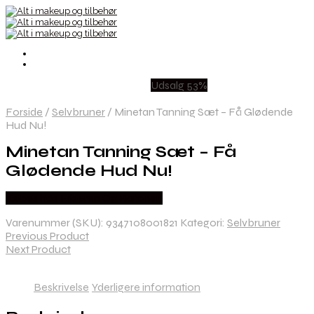
Udsalg 53%
Forside
/
Selvbruner
/
Minetan Tanning Sæt – Få Glødende
Hud Nu!
Minetan Tanning Sæt – Få
Glødende Hud Nu!
Købes hos Frisøren Og Baronen
Varenummer (SKU):
9347108001821
Kategori:
Selvbruner
Previous Product
Next Product
Beskrivelse
Yderligere information