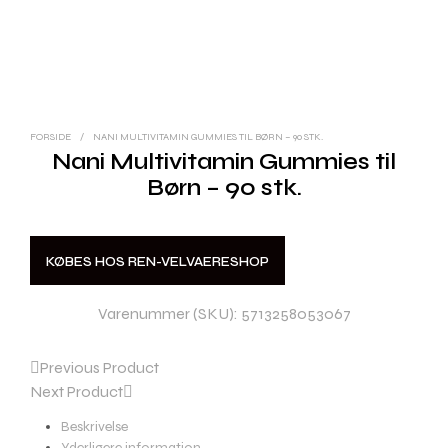
FORSIDE
/
NANI MULTIVITAMIN GUMMIES TIL BØRN – 90 STK.
Nani Multivitamin Gummies til
Børn – 90 stk.
KØBES HOS REN-VELVAERESHOP
Varenummer (SKU):
5713258053067
Previous Product
Next Product
Beskrivelse
Yderligere information