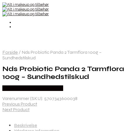
Forside
/
Nds Probiotic Panda 2 Tarmflora 100g –
Sundhedstilskud
Nds Probiotic Panda 2 Tarmflora
100g – Sundhedstilskud
Købes hos Ren-velvaereshop
Varenummer (SKU):
5707343600038
Previous Product
Next Product
Beskrivelse
Yderligere information