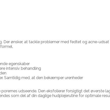
 dig. Der ønsker, at tackle problemer med fedtet og acne-udsat 
formel.
erende egenskaber
mere intensiv behandling
uden
ynker. Samtidig med, at den bekæmper urenheder
 porernes udseende. Den eksfolierer forsigtigt det øverste la
endes som del af din daglige hudplejerutine for optimale resul