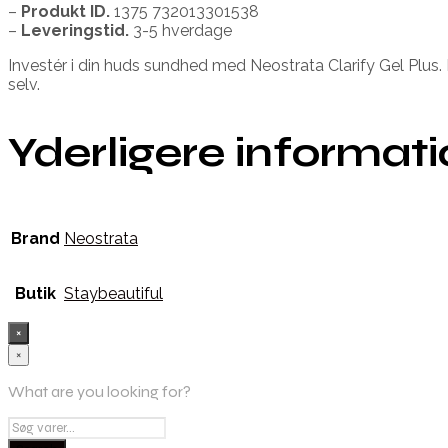
–
Produkt ID.
1375 732013301538
–
Leveringstid.
3-5 hverdage
Investér i din huds sundhed med Neostrata Clarify Gel Plus. D
selv.
Yderligere informat
Brand
Neostrata
Butik
Staybeautiful
×
×
What are you looking for?