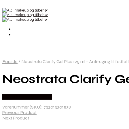
Forside
/
Neostrata Clarify Gel Plus 125 ml – Anti-aging til fedtet
Neostrata Clarify Ge
Købes hos Staybeautiful
Varenummer (SKU):
732013301538
Previous Product
Next Product