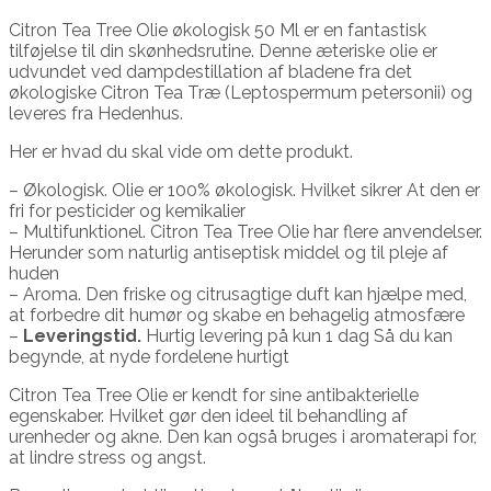
Citron Tea Tree Olie økologisk 50 Ml er en fantastisk
tilføjelse til din skønhedsrutine. Denne æteriske olie er
udvundet ved dampdestillation af bladene fra det
økologiske Citron Tea Træ (Leptospermum petersonii) og
leveres fra Hedenhus.
Her er hvad du skal vide om dette produkt.
– Økologisk. Olie er 100% økologisk. Hvilket sikrer At den er
fri for pesticider og kemikalier
– Multifunktionel. Citron Tea Tree Olie har flere anvendelser.
Herunder som naturlig antiseptisk middel og til pleje af
huden
– Aroma. Den friske og citrusagtige duft kan hjælpe med,
at forbedre dit humør og skabe en behagelig atmosfære
–
Leveringstid.
Hurtig levering på kun 1 dag Så du kan
begynde, at nyde fordelene hurtigt
Citron Tea Tree Olie er kendt for sine antibakterielle
egenskaber. Hvilket gør den ideel til behandling af
urenheder og akne. Den kan også bruges i aromaterapi for,
at lindre stress og angst.