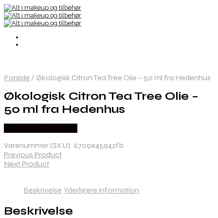
Forside
/
Økologisk Citron Tea Tree Olie – 50 ml fra Hedenhus
Økologisk Citron Tea Tree Olie –
50 ml fra Hedenhus
Købes hos Hedenhus
Varenummer (SKU):
6709e45942fb
Previous Product
Next Product
Beskrivelse
Yderligere information
Beskrivelse