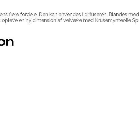
dens flere fordele. Den kan anvendes i diffuseren. Blandes med
il, at opleve en ny dimension af velvære med Krusemynteolie S
ion