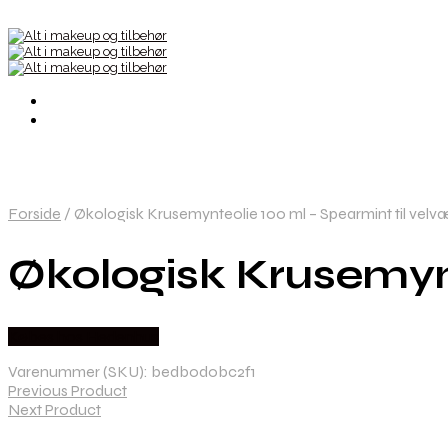
Forside
/
Økologisk Krusemynteolie 100 ml – Spearmint til velv
Økologisk Krusemynt
Købes hos Hedenhus
Varenummer (SKU):
bedb0d0bc2f1
Previous Product
Next Product