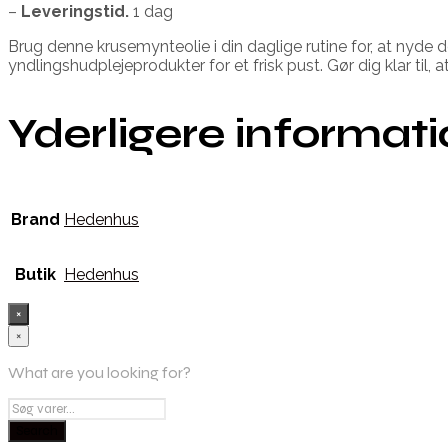
–
Leveringstid.
1 dag
Brug denne krusemynteolie i din daglige rutine for, at nyde 
yndlingshudplejeprodukter for et frisk pust. Gør dig klar t
Yderligere informat
Brand
Hedenhus
Butik
Hedenhus
×
×
What are you looking for?