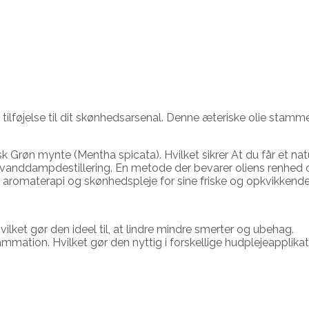
ilføjelse til dit skønhedsarsenal. Denne æteriske olie stamme
gisk Grøn mynte (Mentha spicata). Hvilket sikrer At du får et n
 vanddampdestillering. En metode der bevarer oliens renhed o
i aromaterapi og skønhedspleje for sine friske og opkvikkend
vilket gør den ideel til, at lindre mindre smerter og ubehag.
mmation. Hvilket gør den nyttig i forskellige hudplejeapplikat