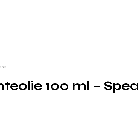
ære
eolie 100 ml – Spear