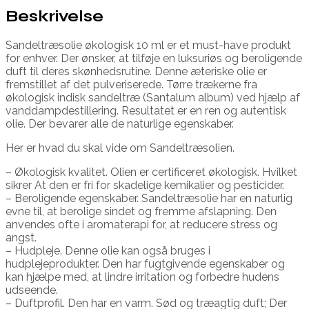
Beskrivelse
Sandeltræsolie økologisk 10 ml er et must-have produkt
for enhver. Der ønsker, at tilføje en luksuriøs og beroligende
duft til deres skønhedsrutine. Denne æteriske olie er
fremstillet af det pulveriserede. Tørre trækerne fra
økologisk indisk sandeltræ (Santalum album) ved hjælp af
vanddampdestillering. Resultatet er en ren og autentisk
olie. Der bevarer alle de naturlige egenskaber.
Her er hvad du skal vide om Sandeltræsolien.
– Økologisk kvalitet. Olien er certificeret økologisk. Hvilket
sikrer At den er fri for skadelige kemikalier og pesticider.
– Beroligende egenskaber. Sandeltræsolie har en naturlig
evne til, at berolige sindet og fremme afslapning. Den
anvendes ofte i aromaterapi for, at reducere stress og
angst.
– Hudpleje. Denne olie kan også bruges i
hudplejeprodukter. Den har fugtgivende egenskaber og
kan hjælpe med, at lindre irritation og forbedre hudens
udseende.
– Duftprofil. Den har en varm. Sød og træagtig duft; Der