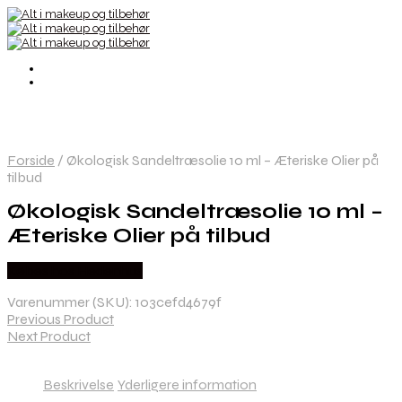
Forside
/
Økologisk Sandeltræsolie 10 ml – Æteriske Olier på
tilbud
Økologisk Sandeltræsolie 10 ml –
Æteriske Olier på tilbud
Købes hos Hedenhus
Varenummer (SKU):
103cefd4679f
Previous Product
Next Product
Beskrivelse
Yderligere information