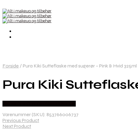
Forside
/
Pura Kiki Sutteflaske med sugerør – Pink & Hvid 325ml
Pura Kiki Sutteflas
Købes hos Organic Beauty Supply
Varenummer (SKU):
853766006737
Previous Product
Next Product