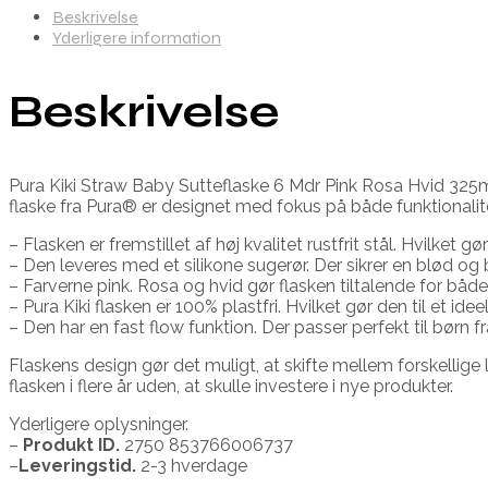
Beskrivelse
Yderligere information
Beskrivelse
Pura Kiki Straw Baby Sutteflaske 6 Mdr Pink Rosa Hvid 325ml
flaske fra Pura® er designet med fokus på både funktionalit
– Flasken er fremstillet af høj kvalitet rustfrit stål. Hvilke
– Den leveres med et silikone sugerør. Der sikrer en blød og
– Farverne pink. Rosa og hvid gør flasken tiltalende for båd
– Pura Kiki flasken er 100% plastfri. Hvilket gør den til et ide
– Den har en fast flow funktion. Der passer perfekt til børn 
Flaskens design gør det muligt, at skifte mellem forskellige
flasken i flere år uden, at skulle investere i nye produkter.
Yderligere oplysninger.
–
Produkt ID.
2750 853766006737
–
Leveringstid.
2-3 hverdage