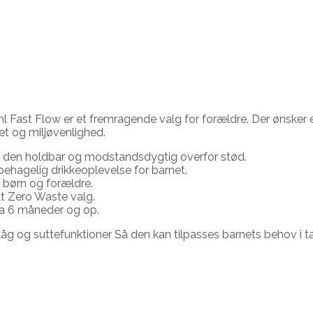
 Fast Flow er et fremragende valg for forældre. Der ønsker e
et og miljøvenlighed.
t gør den holdbar og modstandsdygtig overfor stød.
 behagelig drikkeoplevelse for barnet.
e børn og forældre.
elt Zero Waste valg.
fra 6 måneder og op.
 låg og suttefunktioner Så den kan tilpasses barnets behov i 