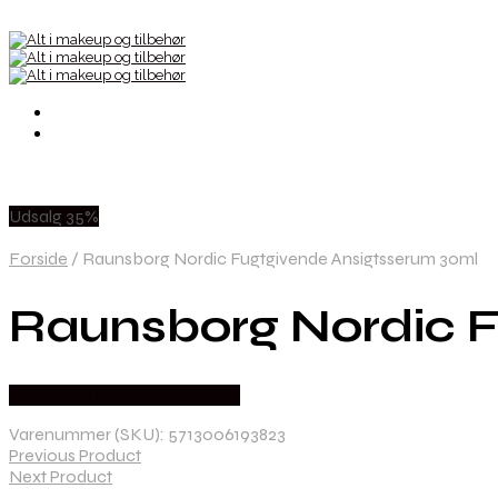
Udsalg 35%
Forside
/
Raunsborg Nordic Fugtgivende Ansigtsserum 30ml
Raunsborg Nordic F
Købes hos Ren-velvaereshop
Varenummer (SKU):
5713006193823
Previous Product
Next Product