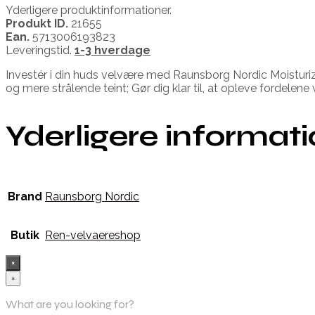
Yderligere produktinformationer.
Produkt ID.
21655
Ean.
5713006193823
Leveringstid.
1-3 hverdage
Investér i din huds velvære med Raunsborg Nordic Moisturizi
og mere strålende teint; Gør dig klar til, at opleve fordelene
Yderligere informat
Brand
Raunsborg Nordic
Butik
Ren-velvaereshop
×
×
What are you looking for?