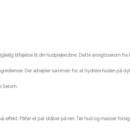
ig tilføjelse til din hudplejerutine. Dette ansigtsserum fra R
gredienser. Der arbejder sammen for, at hydrere huden på dybt
e Serum.
ffekt. Påfør et par dråber på ren. Tør hud og massér forsigti