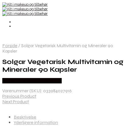
Forside
/
Solgar Vegetarisk Multivitamin og Mineraler 90
Kapsler
Solgar Vegetarisk Multivitamin og
Mineraler 90 Kapsler
Købes hos Ren-velvaereshop
Varenummer (SKU):
033984027916
Previous Product
Next Product
Beskrivelse
Yderligere information