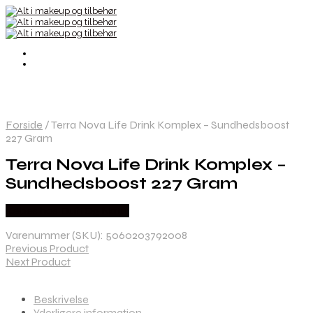
Forside
/
Terra Nova Life Drink Komplex – Sundhedsboost
227 Gram
Terra Nova Life Drink Komplex –
Sundhedsboost 227 Gram
Købes hos Duft Og Natur
Varenummer (SKU):
5060203792008
Previous Product
Next Product
Beskrivelse
Yderligere information