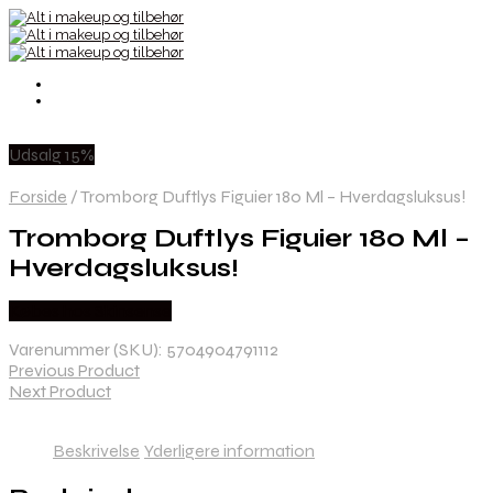
Udsalg 15%
Forside
/
Tromborg Duftlys Figuier 180 Ml – Hverdagsluksus!
Tromborg Duftlys Figuier 180 Ml –
Hverdagsluksus!
Købes hos Skinsense
Varenummer (SKU):
5704904791112
Previous Product
Next Product
Beskrivelse
Yderligere information