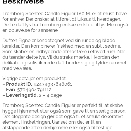
Beskrivelse
Tromborg Scented Candle Figuier 180 Ml er et must-have
for enhver. Der ønsker, at tilføre lidt luksus til hverdagen.
Dette duftlys fra Tromborg er ikke en kilde til lys Men også
en oplevelse for sanserne.
Duften Figne er kendetegnet ved sin runde og bløde
karakter. Den kombinerer friskhed med en subtil sødme.
Som skaber en indbydende atmosfære i ethvert rum. Når
du tænder dette lys. Vil du straks mærke. Hvordan den
delikate og sofistikerede duft breder sig og fylder rummet
med velvære.
Vigtige detaljer om produktet.
–
Produkt ID.
42434937848061
–
Ean.
5704904791112
–
Leveringstid.
2 – 4 dage
Tromborg Scented Candle Figuier er perfekt til, at skabe
hygge i hjemmet eller også som gave til en særlig person.
Det elegante design gør det også til et smukt dekorativt
element i indretningen. Uanset om det er til en
afslappende aften derhjemme eller også til festlige