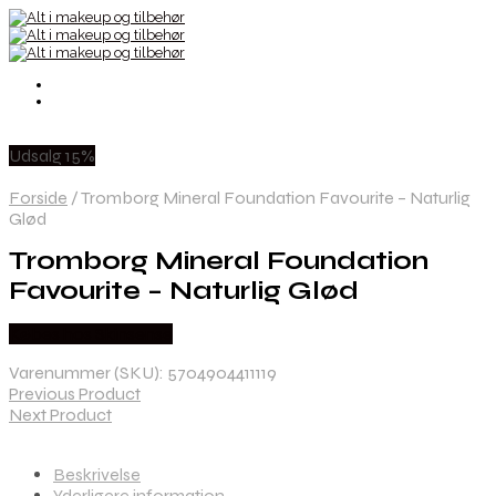
Udsalg 15%
Forside
/
Tromborg Mineral Foundation Favourite – Naturlig
Glød
Tromborg Mineral Foundation
Favourite – Naturlig Glød
Købes hos Skinsense
Varenummer (SKU):
5704904411119
Previous Product
Next Product
Beskrivelse
Yderligere information