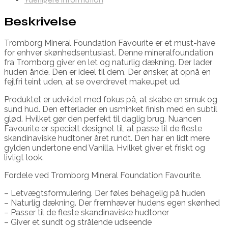
Beskrivelse
Tromborg Mineral Foundation Favourite er et must-have
for enhver skønhedsentusiast. Denne mineralfoundation
fra Tromborg giver en let og naturlig dækning. Der lader
huden ånde. Den er ideel til dem. Der ønsker, at opnå en
fejlfri teint uden, at se overdrevet makeupet ud.
Produktet er udviklet med fokus på, at skabe en smuk og
sund hud. Den efterlader en usminket finish med en subtil
glød. Hvilket gør den perfekt til daglig brug. Nuancen
Favourite er specielt designet til, at passe til de fleste
skandinaviske hudtoner året rundt. Den har en lidt mere
gylden undertone end Vanilla. Hvilket giver et friskt og
livligt look.
Fordele ved Tromborg Mineral Foundation Favourite.
– Letvægtsformulering. Der føles behagelig på huden
– Naturlig dækning. Der fremhæver hudens egen skønhed
– Passer til de fleste skandinaviske hudtoner
– Giver et sundt og strålende udseende