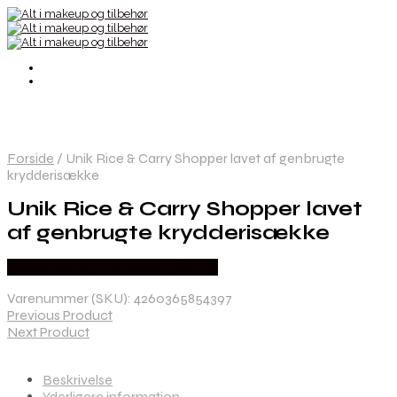
Forside
/
Unik Rice & Carry Shopper lavet af genbrugte
krydderisække
Unik Rice & Carry Shopper lavet
af genbrugte krydderisække
Købes hos Organic Beauty Supply
Varenummer (SKU):
4260365854397
Previous Product
Next Product
Beskrivelse
Yderligere information