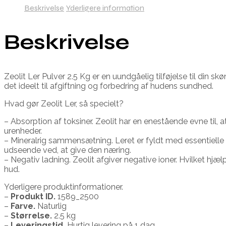
Beskrivelse
Yderligere information
Beskrivelse
Zeolit Ler Pulver 2.5 Kg er en uundgåelig tilføjelse til din 
det ideelt til afgiftning og forbedring af hudens sundhed.
Hvad gør Zeolit Ler, så specielt?
– Absorption af toksiner. Zeolit har en enestående evne til, a
urenheder.
– Mineralrig sammensætning. Leret er fyldt med essentielle m
udseende ved, at give den næring.
– Negativ ladning. Zeolit afgiver negative ioner. Hvilket hjæ
hud.
Yderligere produktinformationer.
–
Produkt ID.
1589_2500
–
Farve.
Naturlig
–
Størrelse.
2.5 kg
–
Leveringstid.
Hurtig levering på 1 dag