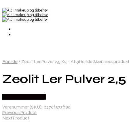
Forside
/
Zeolit Ler Pulver 2,5 Kg – Afgiftende Skønhedsproduk
Zeolit Ler Pulver 2
Købes hos Hedenhus
Varenummer (SKU):
b276f573f18d
Previous Product
Next Product