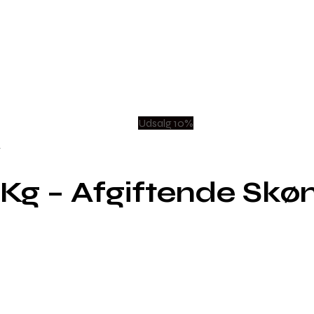
Udsalg 10%
t
,5 Kg – Afgiftende S