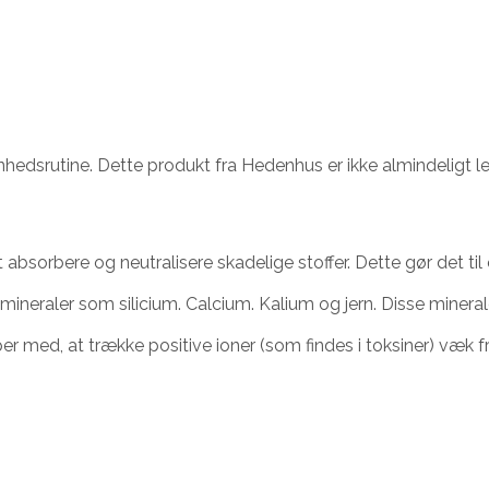
skønhedsrutine. Dette produkt fra Hedenhus er ikke almindeligt 
t absorbere og neutralisere skadelige stoffer. Dette gør det til
ineraler som silicium. Calcium. Kalium og jern. Disse mineral
lper med, at trække positive ioner (som findes i toksiner) væk 